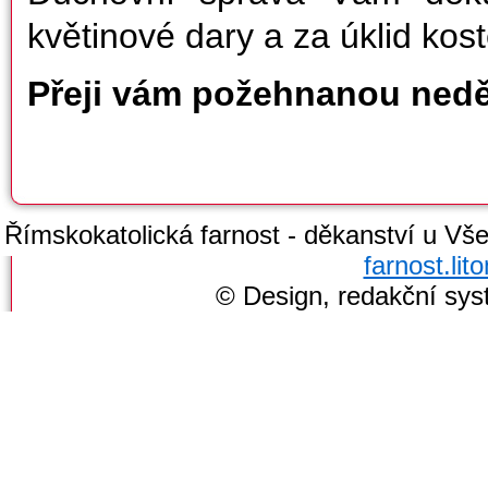
květinové dary a za úklid kost
Přeji vám požehnanou neděl
Římskokatolická farnost - děkanství u Všec
farnost.li
© Design, redakční sy