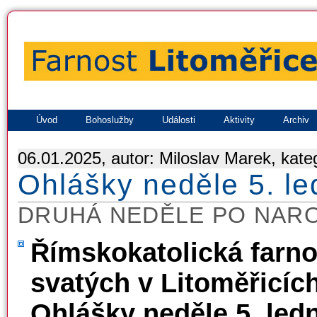
Úvod
Bohoslužby
Události
Aktivity
Archiv
06.01.2025, autor: Miloslav Marek, kate
Ohlášky neděle 5. l
DRUHÁ NEDĚLE PO NARO
Římskokatolická farno
svatých v Litoměřicíc
Ohlášky neděle 5. led