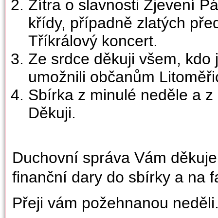
Zítra o slavnosti Zjevení P
křídy, případně zlatých př
Tříkrálový koncert.
Ze srdce děkuji všem, kdo 
umožnili občanům Litoměři
Sbírka z minulé neděle a z 
Děkuji.
Duchovní správa Vám děkuje z
finanční dary do sbírky a na f
Přeji vám požehnanou neděli.