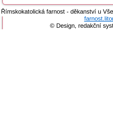
Římskokatolická farnost - děkanství u Všec
farnost.li
© Design, redakční sy