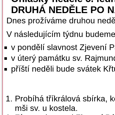
DRUHÁ NEDĚLE PO N
Dnes prožíváme druhou neděl
V následujícím týdnu budeme 
v pondělí slavnost Zjevení 
v úterý památku sv. Rajmun
příští neděli bude svátek Kř
Probíhá tříkrálová sbírka, 
mši sv. u kostela.