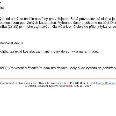
e
obí.
ch od úterý do neděle otevřený pro veřejnost. Stálá průvodcovská služba je 
 pomoc lidem postižených katastrofou. Vybranou částku pošleme na účet Diec
íku (27-28) je mnoho zajímavých článků a kromě obvyklé přílohy týkající se 
Mnohokrát děkuji.
by, za úklid kostela, za finanční dary do sbírky a na farní účet.
/0800. Potvrzení o finančním daru pro daňové účely bude vydáno na požádání
cká farnost - děkanství u Všech Svatých Litoměřice | Tel.: 411 130 326 | E-mail:
farnost.litomeri
© Design, redakční systém:
Web
design
um
2010 - 2017