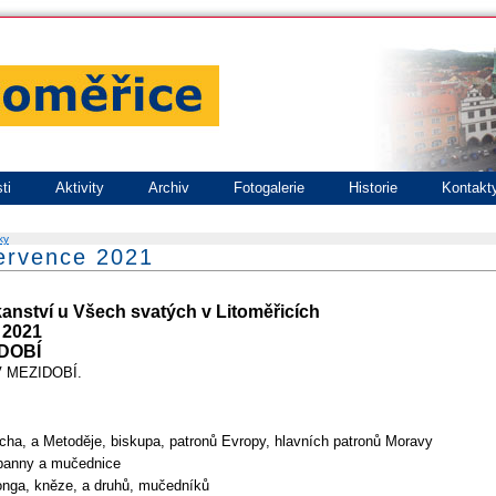
ti
Aktivity
Archiv
Fotogalerie
Historie
Kontakt
ky
července 2021
kanství u Všech svatých v Litoměřicích
 2021
DOBÍ
V MEZIDOBÍ.
icha, a Metoděje, biskupa, patronů Evropy, hlavních patronů Moravy
 panny a mučednice
onga, kněze, a druhů, mučedníků