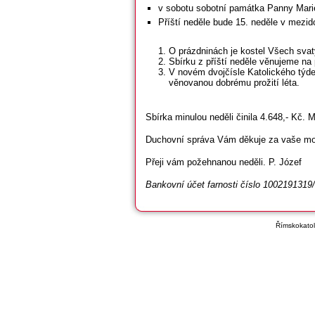
v sobotu sobotní památka Panny Mari
Příští neděle bude 15. neděle v mezid
O prázdninách je kostel Všech svatý
Sbírku z příští neděle věnujeme na
V novém dvojčísle Katolického týden
věnovanou dobrému prožití léta.
Sbírka minulou neděli činila 4.648,- Kč. 
Duchovní správa Vám děkuje za vaše modlit
Přeji vám požehnanou neděli. P. Józef
Bankovní účet farnosti číslo 1002191319
Římskokatoli