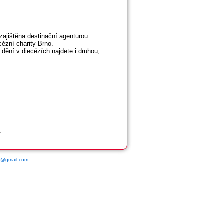
zajištěna destinační agenturou.
ézní charity Brno.
dění v diecézích najdete i druhou,
.
ce@gmail.com