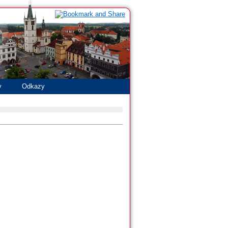
y
Odkazy