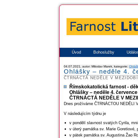
Úvod
Bohoslužby
Událos
04.07.2021, autor: Miloslav Marek, kategorie:
Ohláš
Ohlášky – neděle 4. 
ČTRNÁCTÁ NEDĚLE V MEZIDOBÍ
Římskokatolická farnost - dě
Ohlášky – neděle 4. července
ČTRNÁCTÁ NEDĚLE V MEZI
Dnes prožíváme ČTRNÁCTOU NEDĚLI 
V následujícím týdnu je
v pondělí slavnost svatých Cyrila, mn
v úterý památka sv. Marie Goretiové,
v pátek památka sv. Augustina Žao R