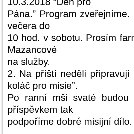
10.3.2018 “Den pro
Pána.” Program zveřejníme. 
večera do
10 hod. v sobotu. Prosím farn
Mazancové
na služby.
2. Na příští neděli připravují
koláč pro misie”.
Po ranní mši svaté budou 
příspěvkem tak
podpoříme dobré misijní dílo