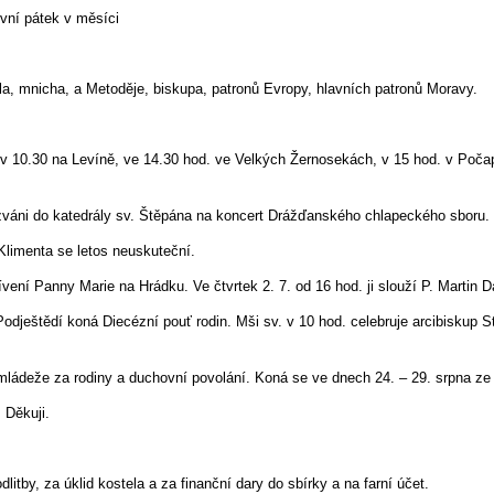
rvní pátek v měsíci
ila, mnicha, a Metoděje, biskupa, patronů Evropy, hlavních patronů Moravy.
v 10.30 na Levíně, ve 14.30 hod. ve Velkých Žernosekách, v 15 hod. v Počap
 zváni do katedrály sv. Štěpána na koncert Drážďanského chlapeckého sboru.
Klimenta se letos neuskuteční.
vení Panny Marie na Hrádku. Ve čtvrtek 2. 7. od 16 hod. ji slouží P. Martin 
dještědí koná Diecézní pouť rodin. Mši sv. v 10 hod. celebruje arcibiskup St
 mládeže za rodiny a duchovní povolání. Koná se ve dnech 24. – 29. srpna z
. Děkuji.
tby, za úklid kostela a za finanční dary do sbírky a na farní účet.