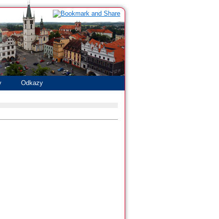
y
Odkazy