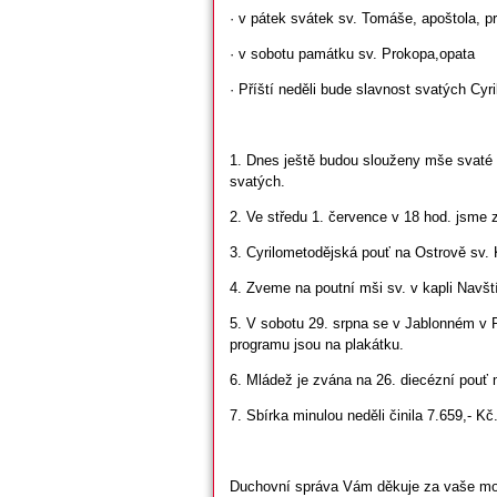
· v pátek svátek sv. Tomáše, apoštola, p
· v sobotu památku sv. Prokopa,opata
· Příští neděli bude slavnost svatých Cyr
1. Dnes ještě budou slouženy mše svaté 
svatých.
2. Ve středu 1. července v 18 hod. jsme
3. Cyrilometodějská pouť na Ostrově sv. 
4. Zveme na poutní mši sv. v kapli Navští
5. V sobotu 29. srpna se v Jablonném v Po
programu jsou na plakátku.
6. Mládež je zvána na 26. diecézní pouť
7. Sbírka minulou neděli činila 7.659,- Kč
Duchovní správa Vám děkuje za vaše modli