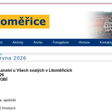
ti
Aktivity
Archiv
Fotogalerie
Historie
Kontakt
ky
ervna 2026
kanství u Všech svatých v Litoměřicích
026
OBÍ
a, apoštolů
ů římských