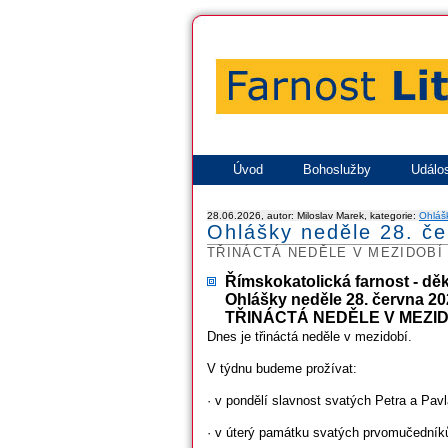
Úvod
Bohoslužby
Událos
28.06.2026, autor: Miloslav Marek, kategorie:
Ohláš
Ohlášky neděle 28. č
TŘINÁCTÁ NEDĚLE V MEZIDOBÍ
Římskokatolická farnost - dě
Ohlášky neděle 28. června 2
TŘINÁCTÁ NEDĚLE V MEZID
Dnes je třináctá neděle v mezidobí.
V týdnu budeme prožívat:
· v pondělí slavnost svatých Petra a Pavl
· v úterý památku svatých prvomučedník