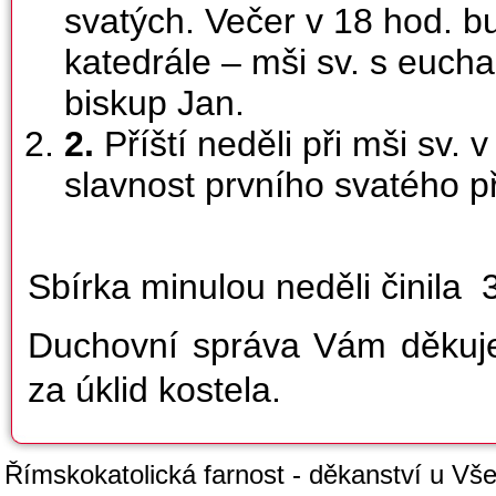
svatých. Večer v 18 hod. b
katedrále – mši sv. s euch
biskup Jan.
2.
Příští neděli při mši sv.
slavnost prvního svatého př
Sbírka minulou neděli činila
Duchovní správa Vám děkuje 
za úklid kostela.
Římskokatolická farnost - děkanství u Všec