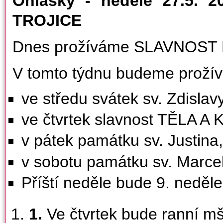
Ohlášky - neděle 27.5.
TROJICE
Dnes prožíváme SLAVNOST
V tomto týdnu budeme prožív
ve středu svátek sv. Zdislav
ve čtvrtek slavnost TĚLA 
v pátek památku sv. Justin
v sobotu památku sv. Marce
Příští neděle bude 9. neděle
1.
Ve čtvrtek bude ranní mš