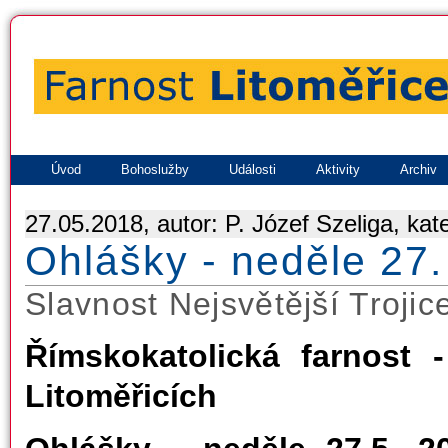
Úvod
Bohoslužby
Události
Aktivity
Archiv
27.05.2018, autor: P. Józef Szeliga, kat
Ohlášky - neděle 27.
Slavnost Nejsvětější Trojic
Římskokatolická farnost 
Litoměřicích