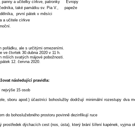
é, panny a učitelky církve, patronky Evropy
učedníka, také památku sv. Pia V., papeže
dělníka, první pátek v měsíci
 a učitele církve
onoční.
m pořádku, ale s určitými omezeními.
e ve čtvrtek 30.dubna 2020 v 11 h.
h mších svatých májové pobožnosti.
pátek 12. června 2020.
žovat následující pravidla:
 nejvýše 15 osob
sboru apod.) účastníci bohoslužby dodržují minimální rozestupy dva me
 do bohoslužebného prostoru povinně dezinfikují ruce
ostředek dýchacích cest (nos, ústa), který brání šíření kapének, vyjma oka