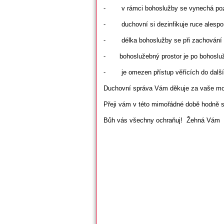
- v rámci bohoslužby se vynechá pozd
- duchovní si dezinfikuje ruce alespoň
- délka bohoslužby se při zachování li
- bohoslužebný prostor je po bohoslužbě
- je omezen přístup věřících do dalšíc
Duchovní správa Vám děkuje za vaše mod
Přeji vám v této mimořádné době hodně síl
Bůh vás všechny ochraňuj! Žehná Vám P