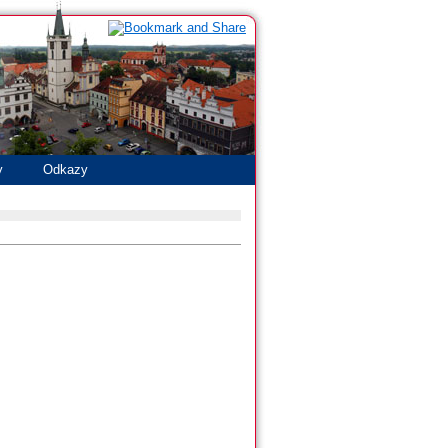
y
Odkazy