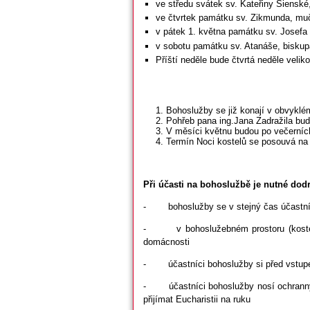
ve středu svátek sv. Kateřiny Siensk
ve čtvrtek památku sv. Zikmunda, m
v pátek 1. května památku sv. Josefa 
v sobotu památku sv. Atanáše, biskupa
Příští neděle bude čtvrtá neděle velik
Bohoslužby se již konají v obvyklé
Pohřeb pana ing.Jana Zadražila bud
V měsíci květnu budou po večerníc
Termín Noci kostelů se posouvá na 
Při účasti na bohoslužbě je nutné dodr
- bohoslužby se v stejný čas účastní
- v bohoslužebném prostoru (kostele, 
domácnosti
- účastníci bohoslužby si před vstupem
- účastníci bohoslužby nosí ochranný pr
přijímat Eucharistii na ruku