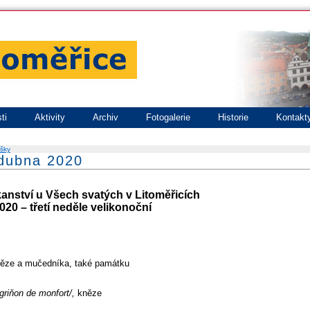
ti
Aktivity
Archiv
Fotogalerie
Historie
Kontakt
šky
 dubna 2020
kanství u Všech svatých v Litoměřicích
20 – třetí neděle velikonoční
kněze a mučedníka, také památku
griňon de monfort/,
kněze