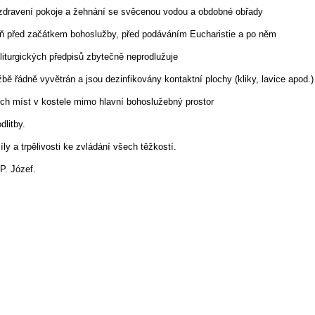
ravení pokoje a žehnání se svěcenou vodou a obdobné obřady
 před začátkem bohoslužby, před podáváním Eucharistie a po něm
turgických předpisů zbytečně neprodlužuje
 řádně vyvětrán a jsou dezinfikovány kontaktní plochy (kliky, lavice apod.)
h míst v kostele mimo hlavní bohoslužebný prostor
litby.
y a trpělivosti ke zvládání všech těžkostí.
. Józef.