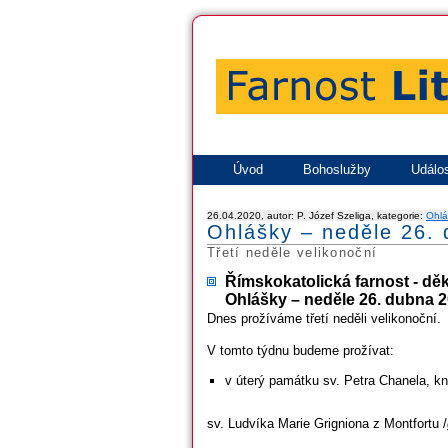
Úvod
Bohoslužby
Událos
26.04.2020, autor: P. Józef Szeliga, kategorie:
Ohlá
Ohlášky – neděle 26.
Třetí neděle velikonoční
Římskokatolická farnost - dě
Ohlášky – neděle 26. dubna 20
Dnes prožíváme třetí neděli velikonoční.
V tomto týdnu budeme prožívat:
v úterý památku sv. Petra Chanela, 
sv. Ludvíka Marie Grigniona z Montfortu /