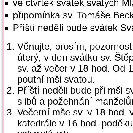
ve čtvrtek svátek svatých 
připomínka sv. Tomáše Beck
Příští neděli bude svátek Sv
Věnujte, prosím, pozornos
úterý, v den svátku sv. Št
sv. až večer v 18 hod. Od 
poutní mši svatou.
Příští neděli bude při mši
slibů a požehnání manželů
Večerní mše sv. v 18 hod. 
katedrále v 16 hod. poděk