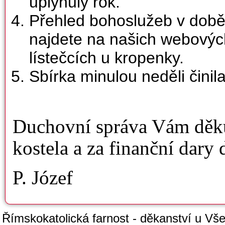
uplynulý rok.
Přehled bohoslužeb v dob
najdete na našich webovýc
lístečcích u kropenky.
Sbírka minulou neděli činil
Duchovní správa Vám děkuj
kostela a za finanční dary 
P. Józef
Římskokatolická farnost - děkanství u Všec