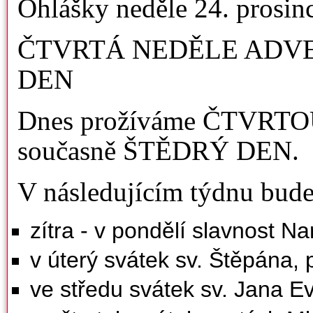
Ohlášky neděle 24. prosin
ČTVRTÁ NEDĚLE ADVEN
DEN
Dnes prožíváme ČTVRT
současně ŠTĚDRÝ DEN.
V následujícím týdnu bud
zítra - v pondělí slavnost N
v úterý svátek sv. Štěpána,
ve středu svátek sv. Jana Ev