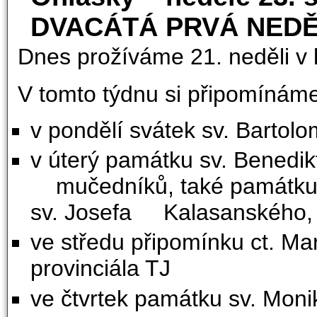
DVACÁTÁ PRVÁ NEDĚ
Dnes prožíváme 21. neděli v 
V tomto týdnu si připomínáme
v pondělí svátek sv. Bartolo
v úterý památku sv. Benedikt
mučedníků, také památku s
sv. Josefa Kalasanského,
ve středu připomínku ct. Mar
provinciála TJ
ve čtvrtek památku sv. Moni