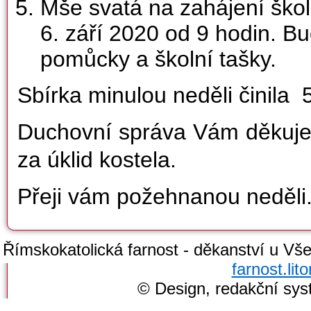
Mše svatá na zahájení škol
6. září 2020 od 9 hodin. B
pomůcky a školní tašky.
Sbírka minulou neděli činila 
Duchovní správa Vám děkuje 
za úklid kostela.
Přeji vám požehnanou neděli.
Římskokatolická farnost - děkanství u Všec
farnost.li
© Design, redakční sy