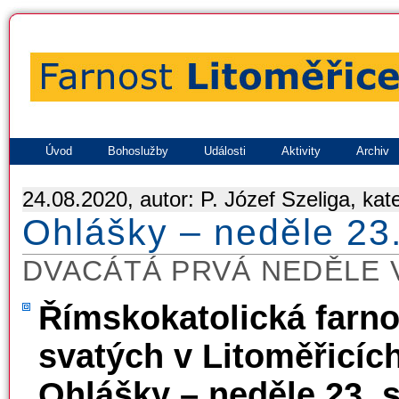
Úvod
Bohoslužby
Události
Aktivity
Archiv
24.08.2020, autor: P. Józef Szeliga, kat
Ohlášky – neděle 23
DVACÁTÁ PRVÁ NEDĚLE 
Římskokatolická farno
svatých v Litoměřicíc
Ohlášky – neděle 23. 