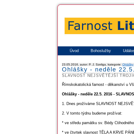
Úvod
Bohoslužby
Událos
23.05.2016, autor: P. J. Szeliga, kategorie:
Ohlášky
Ohlášky - neděle 22.5
SLAVNOST NEJSVĚTĚJŠÍ TROJI
Římskokatolická farnost - děkanství u V
Ohlášky - neděle 22.5. 2016 - SLAV
1. Dnes prožíváme SLAVNOST NEJSVĚ
2. V tomto týdnu budeme prožívat:
* ve středu památku sv. Bédy Ctihodného
* ve čtvrtek slavnost TĚLA A KRVE PÁN