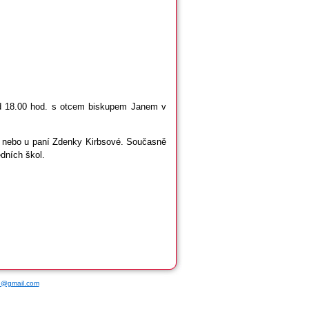
od 18.00 hod. s otcem biskupem Janem v
stii nebo u paní Zdenky Kirbsové. Současně
dních škol.
ce@gmail.com