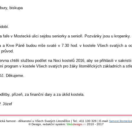
bury, biskupa
idobí.
a faře v Mostecké ulici sejdou seniorky a senioři. Pozvánky jsou u kropenky.
Těla a Krve Páně budou mše svaté v 7.30 hod. v kostele Všech svatých a 
 průvod.
ervna chtěli službou podílet na Noci kostelů 2016, aby se přihlásili v sakri
dní program v kostele Všech svatých pro žáky litoměřických základních a stře
 Kč. Děkujeme.
tby, přízeň, za finanční dary a za úklid kostela.
. Józef
cká farnost - děkanství u Všech Svatých Litoměřice | Tel.: 411 130 326 | E-mail:
farnost.litomeri
© Design, redakční systém:
Web
design
um
2010 - 2017