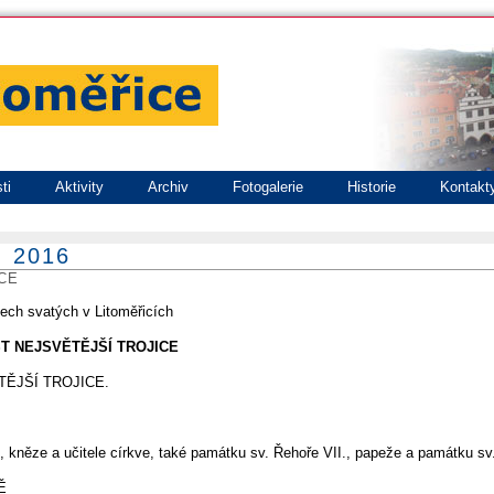
ti
Aktivity
Archiv
Fotogalerie
Historie
Kontakt
. 2016
CE
šech svatých v Litoměřicích
NOST NEJSVĚTĚJŠÍ TROJICE
TĚJŠÍ TROJICE.
, kněze a učitele církve, také památku sv. Řehoře VII., papeže a památku s
Ě