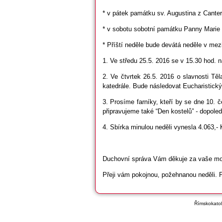
* v pátek památku sv. Augustina z Canter
* v sobotu sobotní památku Panny Marie
* Příští neděle bude devátá neděle v mez
1. Ve středu 25.5. 2016 se v 15.30 hod. n
2. Ve čtvrtek 26.5. 2016 o slavnosti 
katedrále. Bude následovat Eucharistický
3. Prosíme farníky, kteří by se dne 10. č
připravujeme také “Den kostelů” - dopole
4. Sbírka minulou neděli vynesla 4.063,-
Duchovní správa Vám děkuje za vaše modli
Přeji vám pokojnou, požehnanou neděli. P
Římskokatoli