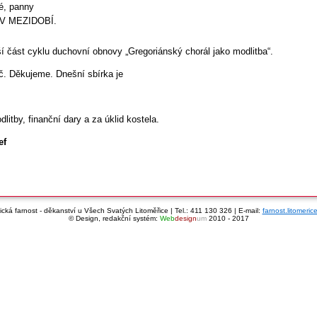
é, panny
 V MEZIDOBÍ.
ší část cyklu duchovní obnovy „Gregoriánský chorál jako modlitba“.
č. Děkujeme. Dnešní sbírka je
tby, finanční dary a za úklid kostela.
ef
cká farnost - děkanství u Všech Svatých Litoměřice | Tel.: 411 130 326 | E-mail:
farnost.litomeri
© Design, redakční systém:
Web
design
um
2010 - 2017