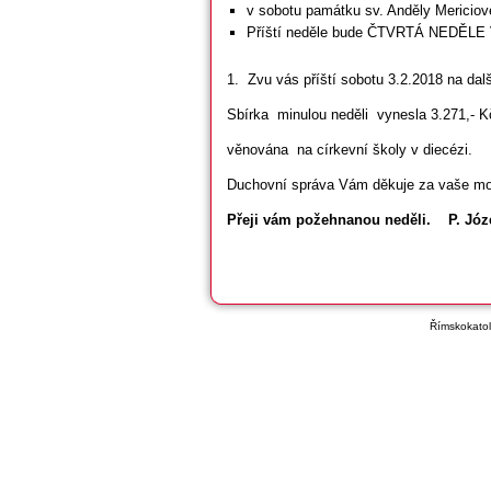
v sobotu památku sv. Anděly Mericiov
Příští neděle bude ČTVRTÁ NEDĚLE
1. Zvu vás příští sobotu 3.2.2018 na dal
Sbírka minulou neděli vynesla 3.271,- K
věnována na církevní školy v diecézi.
Duchovní správa Vám děkuje za vaše modli
Přeji vám požehnanou neděli. P. Józ
Římskokatoli