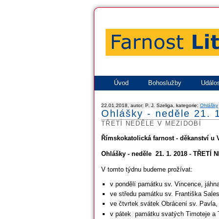
Úvod
Bohoslužby
Událos
22.01.2018, autor: P. J. Szeliga, kategorie:
Ohlášky
Ohlášky - neděle 21. 
TŘETÍ NEDĚLE V MEZIDOBÍ
Římskokatolická farnost - děkanství u 
Ohlášky - neděle 21. 1. 2018 - TŘET
V tomto týdnu budeme prožívat:
v pondělí památku sv. Vincence, jáh
ve středu památku sv. Františka Sales
ve čtvrtek svátek Obrácení sv. Pavla,
v pátek památku svatých Timoteje a T