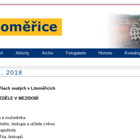
ti
Aktivity
Archiv
Fotogalerie
Historie
Kontakt
1. 2018
Všech svatých v Litoměřicích
Í NEDĚLE V MEZIDOBÍ
na a mučedníka
kého, biskupa a učitele církve
 apoštola
ita, biskupů