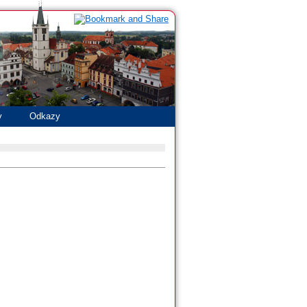
y
Odkazy