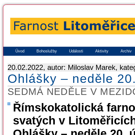
Úvod
Bohoslužby
Události
Aktivity
Archiv
20.02.2022, autor: Miloslav Marek, kate
Ohlášky – neděle 20
SEDMÁ NEDĚLE V MEZID
Římskokatolická farno
svatých v Litoměřicíc
Ohlášky – neděle 20. 