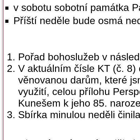
v sobotu sobotní památka P
Příští neděle bude osmá ned
Pořad bohoslužeb v násled
V aktuálním čísle KT (č. 8)
věnovanou darům, které jsm
využití, celou přílohu Pers
Kunešem k jeho 85. naroz
Sbírka minulou neděli činil