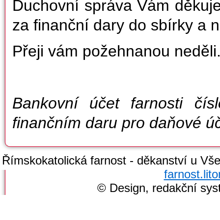
Duchovní správa Vám děkuje z
za finanční dary do sbírky a n
Přeji vám požehnanou neděli.
Bankovní účet farnosti čí
finančním daru pro daňové ú
Římskokatolická farnost - děkanství u Všec
farnost.li
© Design, redakční sy