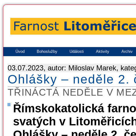
Úvod
Bohoslužby
Události
Aktivity
Archiv
03.07.2023, autor: Miloslav Marek, kate
Ohlášky – neděle 2.
TŘINÁCTÁ NEDĚLE V ME
Římskokatolická farno
svatých v Litoměřicíc
Ohlášky – neděle 2. č