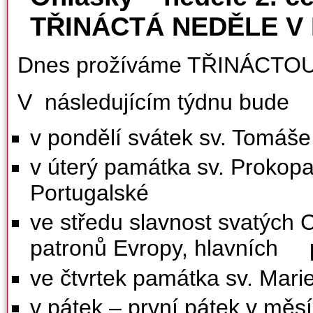
TŘINÁCTÁ NEDĚLE V
Dnes prožíváme TŘINÁCTOU
V následujícím týdnu bude
v pondělí svátek sv. Tomáše
v úterý památka sv. Prokopa
Portugalské
ve středu slavnost svatých C
patronů Evropy, hlavních 
ve čtvrtek památka sv. Mari
v pátek – první pátek v měsí