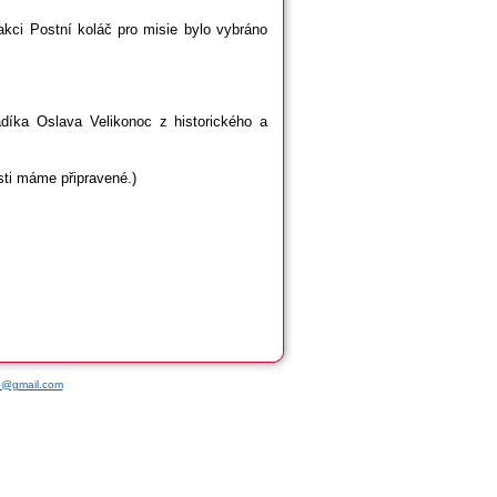
 akci Postní koláč pro misie bylo vybráno
díka Oslava Velikonoc z historického a
sti máme připravené.)
ce@gmail.com