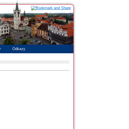
y
Odkazy