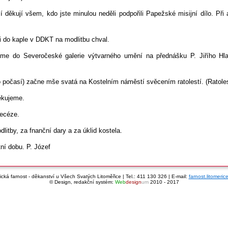
cí děkují všem, kdo jste minulou neděli podpořili Papežské misijní dílo. Při
ni do kaple v DDKT na modlitbu chval.
me do Severočeské galerie výtvarného umění na přednášku P. Jiřího Hla
o počasí) začne mše svatá na Kostelním náměstí svěcením ratolestí. (Ratole
Děkujeme.
iecéze.
tby, za fnanční dary a za úklid kostela.
ní dobu. P. Józef
cká farnost - děkanství u Všech Svatých Litoměřice | Tel.: 411 130 326 | E-mail:
farnost.litomeri
© Design, redakční systém:
Web
design
um
2010 - 2017