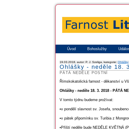
Úvod
Bohoslužby
Událos
19.03.2018, autor: P. J. Szeliga, kategorie:
Ohlášky
Ohlášky - neděle 18. 
PÁTÁ NEDĚLE POSTNÍ
Římskokatolická farnost - děkanství u V
Ohlášky - neděle 18. 3. 2018 - PÁTÁ
V tomto týdnu budeme prožívat:
•v pondělí slavnost sv. Josefa, snouben
•v pátek připomínku sv. Turibia z Mongro
•Příští neděle bude NEDĚLE KVĚTNÁ (Pa