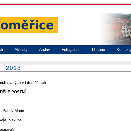
ti
Aktivity
Archiv
Fotogalerie
Historie
Kontakt
3. 2018
šech svatých v Litoměřicích
 NEDĚLE POSTNÍ
ce Panny Marie
veja, biskupa
šijová).