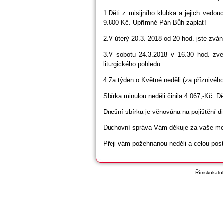
1.Děti z misijního klubka a jejich vedou
9.800 Kč. Upřímné Pán Bůh zaplať!
2.V úterý 20.3. 2018 od 20 hod. jste zvá
3.V sobotu 24.3.2018 v 16.30 hod. zve
liturgického pohledu.
4.Za týden o Květné neděli (za příznivéh
Sbírka minulou neděli činila 4.067,-Kč. 
Dnešní sbírka je věnována na pojištění d
Duchovní správa Vám děkuje za vaše modli
Přeji vám požehnanou neděli a celou post
Římskokatoli