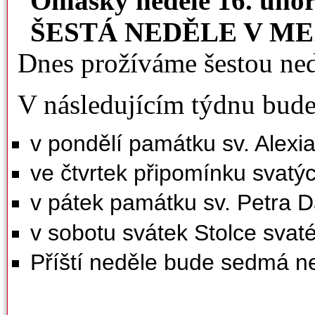
Ohlášky neděle 16. úno
ŠESTÁ NEDĚLE V ME
Dnes prožíváme šestou ned
V následujícím týdnu bude
v pondělí památku sv. Alexia
ve čtvrtek připomínku svatý
v pátek památku sv. Petra D
v sobotu svátek Stolce svat
Příští neděle bude sedmá n