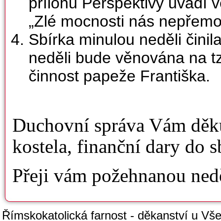
přílohu Perspektivy uvádí 
„Zlé mocnosti nás nepřemo
Sbírka minulou neděli činila
neděli bude věnována na tzv
činnost papeže Františka.
Duchovní správa Vám děkuj
kostela, finanční dary do s
Přeji vám požehnanou neděl
Římskokatolická farnost - děkanství u Všec