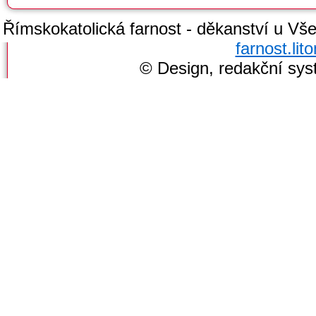
Římskokatolická farnost - děkanství u Všec
farnost.li
© Design, redakční sy