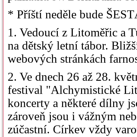
* Příští neděle bude 
1. Vedoucí z Litoměřic a T
na dětský letní tábor. Bliž
webových stránkách farnos
2. Ve dnech 26 až 28. květ
festival "Alchymistické L
koncerty a některé dílny j
zároveň jsou i vážným nebe
zúčastní. Církev vždy var