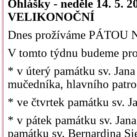
Ohlášky - neděle 14. 5
VELIKONOČNÍ
Dnes prožíváme PÁTOU
V tomto týdnu budeme pro
* v úterý památku sv. Jan
mučedníka, hlavního patr
* ve čtvrtek památku sv. J
* v pátek památku sv. Jan
památku sv. Bernardina S