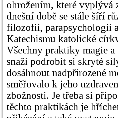
ohrožením, které vyplývá z
dnešní době se stále šíří 
filozofií, parapsychologií
Katechismu katolické círk
Všechny praktiky magie a č
snaží podrobit si skryté síl
dosáhnout nadpřirozené mo
směřovalo k jeho uzdravení
zbožnosti. Je třeba si při
těchto praktikách je hříc
přikázání a také vystavuj