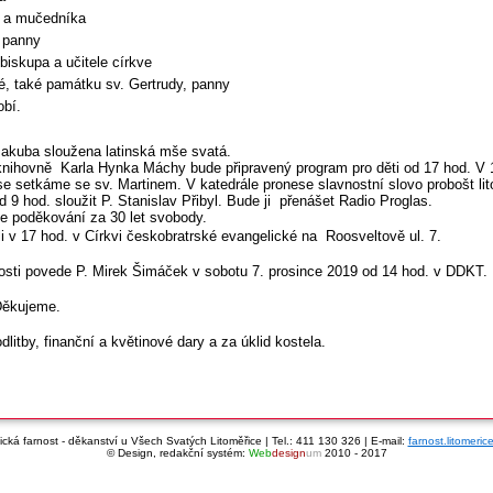
a a mučedníka
 panny
biskupa a učitele církve
, také památku sv. Gertrudy, panny
obí.
Jakuba sloužena latinská mše svatá.
knihovně Karla Hynka Máchy bude připravený program pro děti od 17 hod. V 
setkáme se sv. Martinem. V katedrále pronese slavnostní slovo probošt litom
 9 hod. sloužit P. Stanislav Přibyl. Bude ji přenášet Radio Proglas.
e poděkování za 30 let svobody.
v 17 hod. v Církvi českobratrské evangelické na Roosveltově ul. 7.
osti povede P. Mirek Šimáček v sobotu 7. prosince 2019 od 14 hod. v DDKT.
 Děkujeme.
tby, finanční a květinové dary a za úklid kostela.
cká farnost - děkanství u Všech Svatých Litoměřice | Tel.: 411 130 326 | E-mail:
farnost.litomeri
© Design, redakční systém:
Web
design
um
2010 - 2017