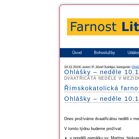
Úvod
Bohoslužby
Událos
10.11.2019, autor: P. Józef Szeliga, kategorie:
Ohlá
Ohlášky – neděle 10.1
DVAATŘICÁTÁ NEDĚLE V MEZID
Římskokatolická farno
Ohlášky – neděle 10
Dnes prožíváme dvaatřicátou neděli v me
V tomto týdnu budeme prožívat:
v pondělí památku sv. Martina, biskup