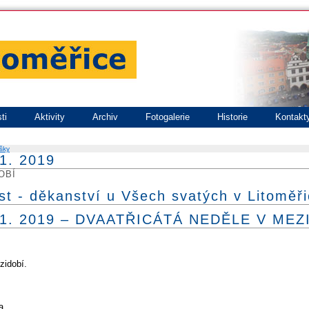
ti
Aktivity
Archiv
Fotogalerie
Historie
Kontakt
šky
1. 2019
OBÍ
st - děkanství u Všech svatých v Litoměři
.11. 2019 – DVAATŘICÁTÁ NEDĚLE V MEZ
zidobí.
a