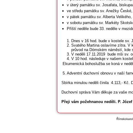
v úterý památku sv. Josafata, biskup
ve středu památku sv. Anežky České,
v pátek památku sv. Alberta Velikého, 
v sobotu památku sv. Markéty Skotské
Příští neděle bude 33. neděle v mezid
Dnes v 16 hod. bude v kostele sv. 
Svatého Martina oslavíme zítra. V 
průvod na Dómském náměstí, kde se 
V neděli 17.11.2019 bude mši sv. od
V 10 hod. následuje v našem kostel
Ekumenická bohoslužba se koná v neděli 
5. Adventní duchovní obnovu v naší farn
Sbírka minulou neděli činila 4.113,- Kč.
Duchovní správa Vám děkuje za vaše modli
Přeji vám požehnanou neděli. P. Józef
Římskokatoli