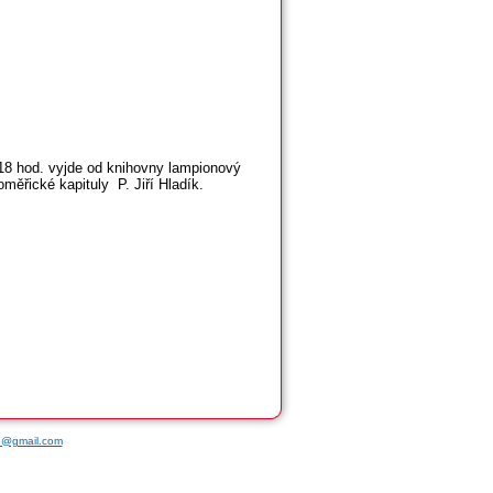
18 hod. vyjde od knihovny lampionový
ěřické kapituly P. Jiří Hladík.
ce@gmail.com