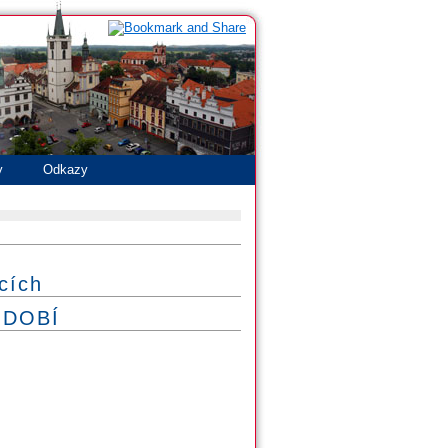
y
Odkazy
cích
IDOBÍ