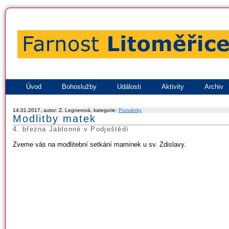
Úvod
Bohoslužby
Události
Aktivity
Archiv
14.01.2017, autor: Z. Legnerová, kategorie:
Pozvánky
Modlitby matek
4. března Jablonné v Podještědí
Zveme vás na modlitební setkání maminek u sv. Zdislavy.