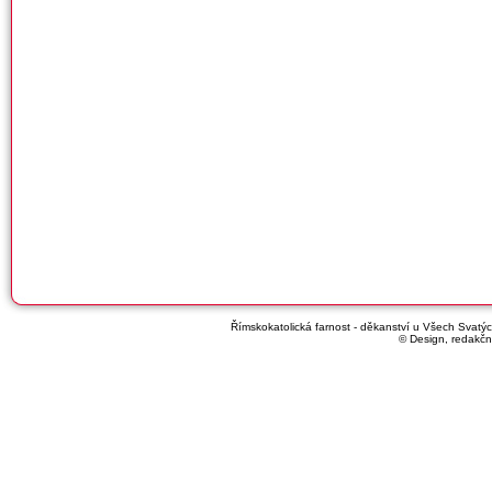
Římskokatolická farnost - děkanství u Všech Svatých
© Design, redakčn