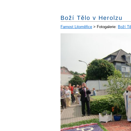
Boží Tělo v Herolzu
Farnost Litoměřice
> Fotogalerie:
Boží Tě