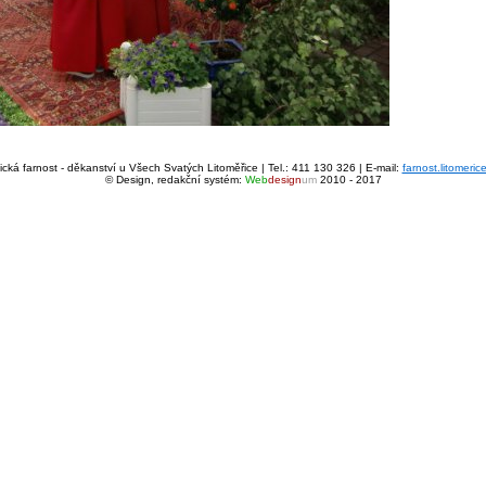
cká farnost - děkanství u Všech Svatých Litoměřice | Tel.: 411 130 326 | E-mail:
farnost.litomeri
© Design, redakční systém:
Web
design
um
2010 - 2017