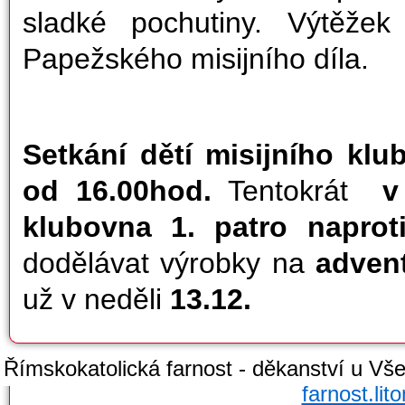
sladké pochutiny. Výtěže
Papežského misijního díla.
Setkání dětí misijního klu
od 16.00hod.
Tentokrát
v
klubovna 1. patro naprot
dodělávat výrobky na
advent
už v neděli
13.12.
Římskokatolická farnost - děkanství u Všec
farnost.li