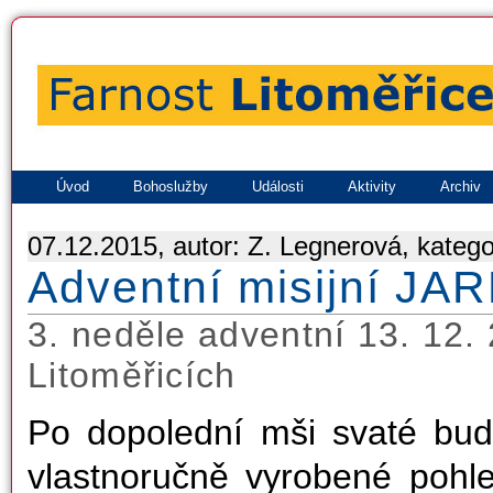
Úvod
Bohoslužby
Události
Aktivity
Archiv
07.12.2015, autor: Z. Legnerová, katego
Adventní misijní J
3. neděle adventní 13. 12.
Litoměřicích
Po dopolední mši svaté budo
vlastnoručně vyrobené pohled