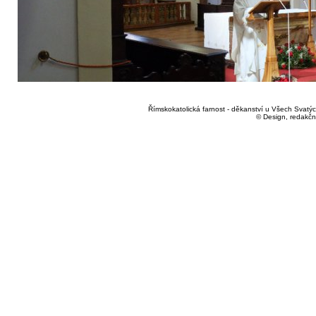
Římskokatolická farnost - děkanství u Všech Svatých
© Design, redakčn