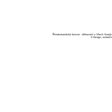
Římskokatolická farnost - děkanství u Všech Svatých
© Design, redakčn