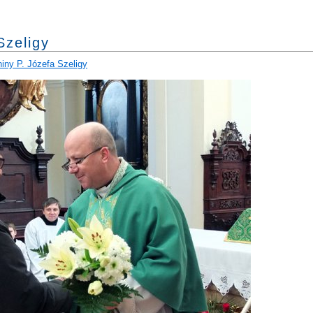
Szeligy
iny P. Józefa Szeligy