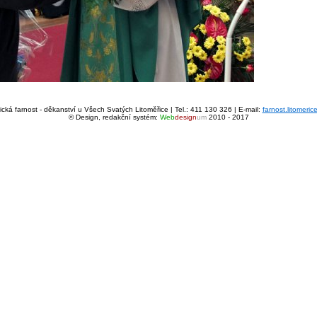
cká farnost - děkanství u Všech Svatých Litoměřice | Tel.: 411 130 326 | E-mail:
farnost.litomeri
© Design, redakční systém:
Web
design
um
2010 - 2017