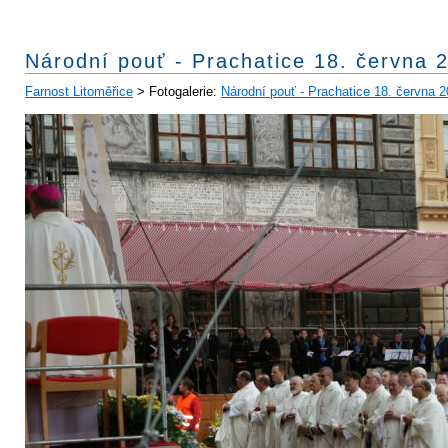
Národní pouť - Prachatice 18. června 
Farnost Litoměřice
> Fotogalerie:
Národní pouť - Prachatice 18. června 