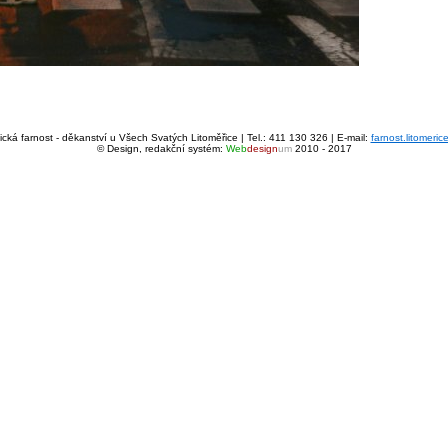
cká farnost - děkanství u Všech Svatých Litoměřice | Tel.: 411 130 326 | E-mail:
farnost.litomeri
© Design, redakční systém:
Web
design
um
2010 - 2017