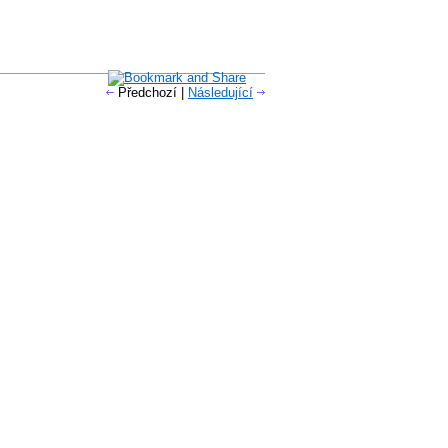
Předchozí
|
Následující