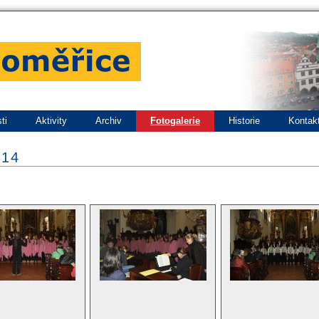
ti
Aktivity
Archiv
Fotogalerie
Historie
Kontak
014