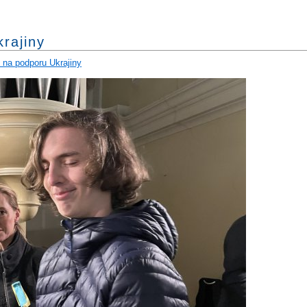
rajiny
 na podporu Ukrajiny