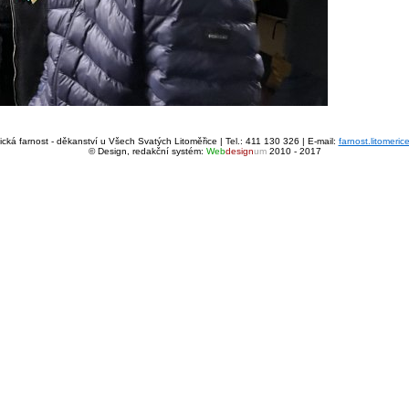
cká farnost - děkanství u Všech Svatých Litoměřice | Tel.: 411 130 326 | E-mail:
farnost.litomeri
© Design, redakční systém:
Web
design
um
2010 - 2017