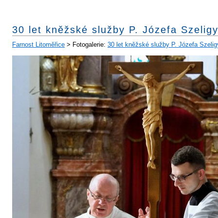
30 let kněžské služby P. Józefa Szelig
Farnost Litoměřice
> Fotogalerie:
30 let kněžské služby P. Józefa Szelig