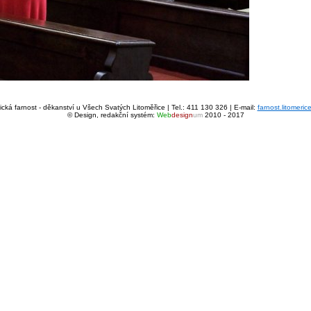
cká farnost - děkanství u Všech Svatých Litoměřice | Tel.: 411 130 326 | E-mail:
farnost.litomeri
© Design, redakční systém:
Web
design
um
2010 - 2017