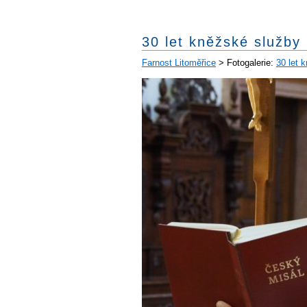
30 let kněžské služby 
Farnost Litoměřice
> Fotogalerie:
30 let 