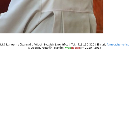
cká farnost - děkanství u Všech Svatých Litoměřice | Tel.: 411 130 326 | E-mail:
farnost.litomeri
© Design, redakční systém:
Web
design
um
2010 - 2017